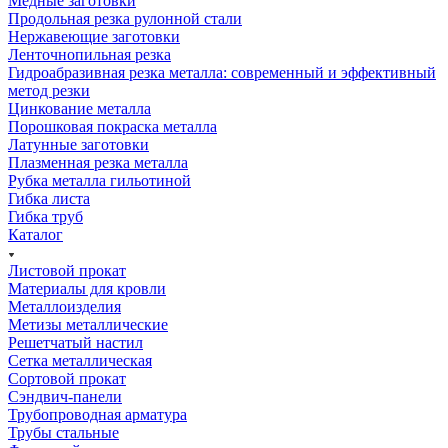
Медные заготовки
Продольная резка рулонной стали
Нержавеющие заготовки
Ленточнопильная резка
Гидроабразивная резка металла: современный и эффективный
метод резки
Цинкование металла
Порошковая покраска металла
Латунные заготовки
Плазменная резка металла
Рубка металла гильотиной
Гибка листа
Гибка труб
Каталог
Листовой прокат
Материалы для кровли
Металлоизделия
Метизы металлические
Решетчатый настил
Сетка металлическая
Сортовой прокат
Сэндвич-панели
Трубопроводная арматура
Трубы стальные