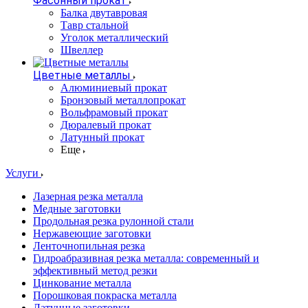
Фасонный прокат
Балка двутавровая
Тавр стальной
Уголок металлический
Швеллер
Цветные металлы
Алюминиевый прокат
Бронзовый металлопрокат
Вольфрамовый прокат
Дюралевый прокат
Латунный прокат
Еще
Услуги
Лазерная резка металла
Медные заготовки
Продольная резка рулонной стали
Нержавеющие заготовки
Ленточнопильная резка
Гидроабразивная резка металла: современный и
эффективный метод резки
Цинкование металла
Порошковая покраска металла
Латунные заготовки