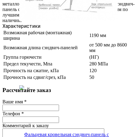
металлопроката - Весь металл. Фальцевая кровельная сэндвич-
панель с утеплителем пенополизоцианурат (ПИР) 50 мм по
лучшим ценам в Москве, весь ассортимент металла в
наличии.
Характеристики
Возможная рабочая (монтажная)
1190 мм
ширина
от 500 мм до 8600
Возможная длина сэндвич-панелей
мм
Группа горючести
(НГ)
Предел текучести, Мпа
280 МПа
Прочность на сжатие, кПа
120
Прочность на сдвиг/срез, кПа
50
Рассчитайте заказ
Ваше имя
*
Телефон
*
Комментарий к заказу