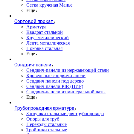
Сетка крученая Манье
Еще
Сортовой прокат
Арматура
Квадрат стальной
Круг металлический
Лента металлическая
Поковка стальная
Еще
Сэндвич-панели
Cэндвич-панели из нержавеющей стали
Кровельные сэндвич-панели
Сендвич панели под дерево
Сэндвич-панели PIR (ПИР)
Сэндвич-панели из минеральной ваты
Еще
Трубопроводная арматура
Заглушки стальные для трубопровода
Опоры для труб
Переходы стальные
Тройники стальные