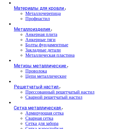
Материалы для кровли
Металлочерепица
Профнастил
Металлоизделия
Анкерная плита
Анкерные тяги
Болты фундаментные
Закладные детали
Металлическая пластина
Метизы металлические
Проволока
Цепи металлические
Решетчатый настил
Прессованный решетчатый настил
Сварной решетчатый настил
Сетка металлическая
Армирующая сетка
Сварная сетка
Сетка для забора
Сетка жаростойкая