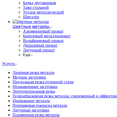
Балка двутавровая
Тавр стальной
Уголок металлический
Швеллер
Цветные металлы
Алюминиевый прокат
Бронзовый металлопрокат
Вольфрамовый прокат
Дюралевый прокат
Латунный прокат
Еще
Услуги
Лазерная резка металла
Медные заготовки
Продольная резка рулонной стали
Нержавеющие заготовки
Ленточнопильная резка
Гидроабразивная резка металла: современный и эффекти
Цинкование металла
Порошковая покраска металла
Латунные заготовки
Плазменная резка металла