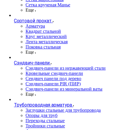
Сетка крученая Манье
Еще
Сортовой прокат
Арматура
Квадрат стальной
Круг металлический
Лента металлическая
Поковка стальная
Еще
Сэндвич-панели
Cэндвич-панели из нержавеющей стали
Кровельные сэндвич-панели
Сендвич панели под дерево
Сэндвич-панели PIR (ПИР)
Сэндвич-панели из минеральной ваты
Еще
Трубопроводная арматура
Заглушки стальные для трубопровода
Опоры для труб
Переходы стальные
Тройники стальные