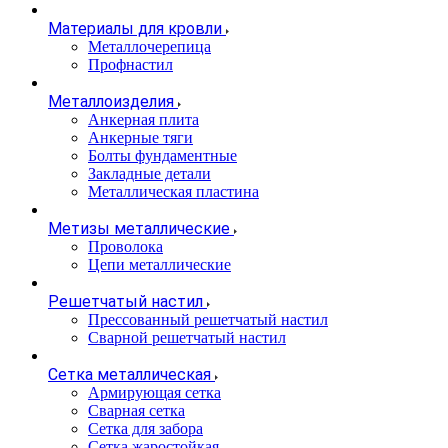
Материалы для кровли
Металлочерепица
Профнастил
Металлоизделия
Анкерная плита
Анкерные тяги
Болты фундаментные
Закладные детали
Металлическая пластина
Метизы металлические
Проволока
Цепи металлические
Решетчатый настил
Прессованный решетчатый настил
Сварной решетчатый настил
Сетка металлическая
Армирующая сетка
Сварная сетка
Сетка для забора
Сетка жаростойкая