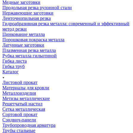
Медные заготовки
Продольная резка рулонной стали
Нержавеющие заготовки
Ленточнопильная резка
Гидроабразивная резка металла: современный и эффективный
метод резки
Цинкование металла
Порошковая покраска металла
Латунные заготовки
Плазменная резка металла
Рубка металла гильотиной
Гибка листа
Гибка труб
Каталог
Листовой прокат
Материалы для кровли
Металлоизделия
Метизы металлические
Решетчатый настил
Сетка металлическая
Сортовой прокат
Сэндвич-панели
Трубопроводная арматура
Трубы стальные