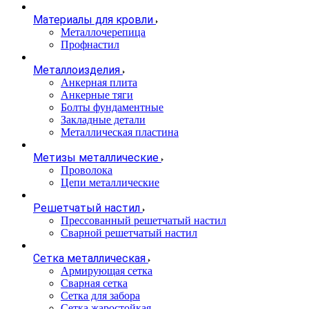
Материалы для кровли
Металлочерепица
Профнастил
Металлоизделия
Анкерная плита
Анкерные тяги
Болты фундаментные
Закладные детали
Металлическая пластина
Метизы металлические
Проволока
Цепи металлические
Решетчатый настил
Прессованный решетчатый настил
Сварной решетчатый настил
Сетка металлическая
Армирующая сетка
Сварная сетка
Сетка для забора
Сетка жаростойкая