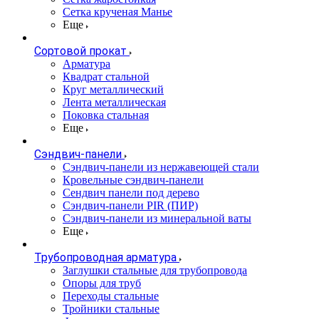
Сетка крученая Манье
Еще
Сортовой прокат
Арматура
Квадрат стальной
Круг металлический
Лента металлическая
Поковка стальная
Еще
Сэндвич-панели
Cэндвич-панели из нержавеющей стали
Кровельные сэндвич-панели
Сендвич панели под дерево
Сэндвич-панели PIR (ПИР)
Сэндвич-панели из минеральной ваты
Еще
Трубопроводная арматура
Заглушки стальные для трубопровода
Опоры для труб
Переходы стальные
Тройники стальные