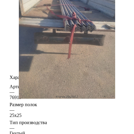
Характеристики
Артикул
—
76919
Размер полок
—
25х25
Тип производства
—
Гнутый