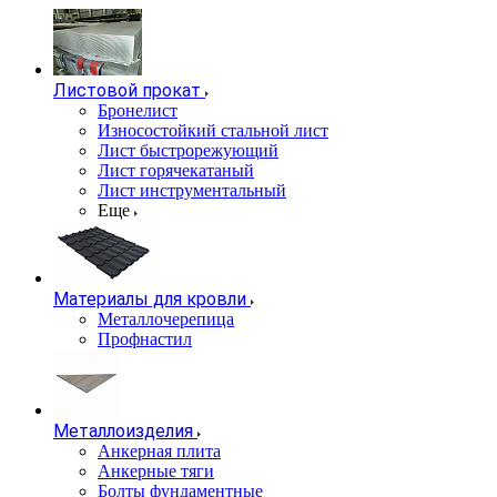
Листовой прокат
Бронелист
Износостойкий стальной лист
Лист быстрорежующий
Лист горячекатаный
Лист инструментальный
Еще
Материалы для кровли
Металлочерепица
Профнастил
Металлоизделия
Анкерная плита
Анкерные тяги
Болты фундаментные