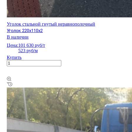
Уголок стальной гнутый неравнополочный
Уголок 220х110х2
В наличии
Цена:
101 630 руб/т
523 руб/м
Купить