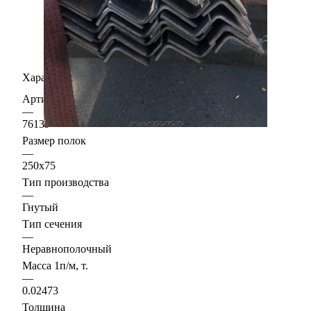
Характеристики
Артикул
—
76139
Размер полок
—
250х75
Тип производства
—
Гнутый
Тип сечения
—
Неравнополочный
Масса 1п/м, т.
—
0.02473
Толщина