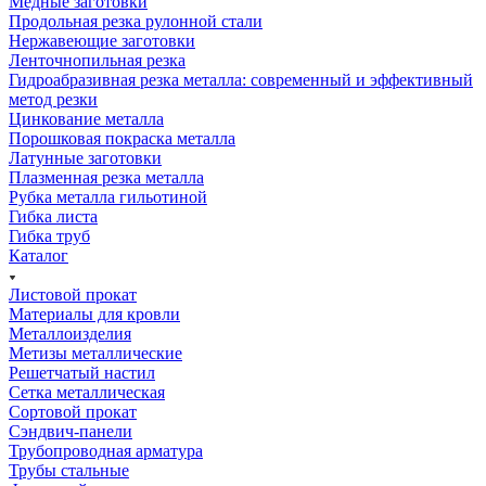
Медные заготовки
Продольная резка рулонной стали
Нержавеющие заготовки
Ленточнопильная резка
Гидроабразивная резка металла: современный и эффективный
метод резки
Цинкование металла
Порошковая покраска металла
Латунные заготовки
Плазменная резка металла
Рубка металла гильотиной
Гибка листа
Гибка труб
Каталог
Листовой прокат
Материалы для кровли
Металлоизделия
Метизы металлические
Решетчатый настил
Сетка металлическая
Сортовой прокат
Сэндвич-панели
Трубопроводная арматура
Трубы стальные