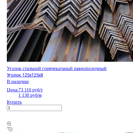
Уголок стальной горячекатаный равнополочный
Уголок 125х125х8
В наличии
Цена:
73 110 руб/т
1 130 руб/м
Купить