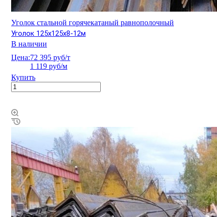
Уголок стальной горячекатаный равнополочный
Уголок 125х125х8-12м
В наличии
Цена:
72 395 руб/т
1 119 руб/м
Купить