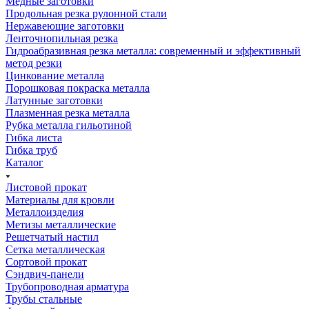
Медные заготовки
Продольная резка рулонной стали
Нержавеющие заготовки
Ленточнопильная резка
Гидроабразивная резка металла: современный и эффективный
метод резки
Цинкование металла
Порошковая покраска металла
Латунные заготовки
Плазменная резка металла
Рубка металла гильотиной
Гибка листа
Гибка труб
Каталог
Листовой прокат
Материалы для кровли
Металлоизделия
Метизы металлические
Решетчатый настил
Сетка металлическая
Сортовой прокат
Сэндвич-панели
Трубопроводная арматура
Трубы стальные