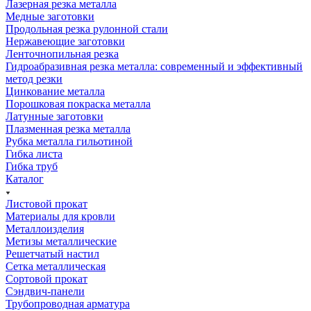
Лазерная резка металла
Медные заготовки
Продольная резка рулонной стали
Нержавеющие заготовки
Ленточнопильная резка
Гидроабразивная резка металла: современный и эффективный
метод резки
Цинкование металла
Порошковая покраска металла
Латунные заготовки
Плазменная резка металла
Рубка металла гильотиной
Гибка листа
Гибка труб
Каталог
Листовой прокат
Материалы для кровли
Металлоизделия
Метизы металлические
Решетчатый настил
Сетка металлическая
Сортовой прокат
Сэндвич-панели
Трубопроводная арматура