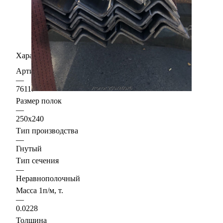
Характеристики
Артикул
—
76117
Размер полок
—
250х240
Тип производства
—
Гнутый
Тип сечения
—
Неравнополочный
Масса 1п/м, т.
—
0.0228
Толщина