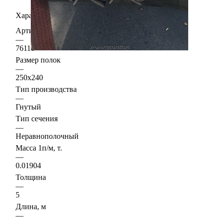
Характеристики
Артикул
—
76116
Размер полок
—
250х240
Тип производства
—
Гнутый
Тип сечения
—
Неравнополочный
Масса 1п/м, т.
—
0.01904
Толщина
—
5
Длина, м
—