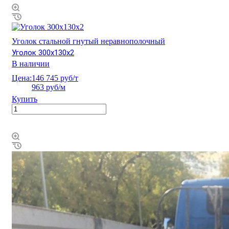
Уголок стальной гнутый неравнополочный
Уголок 300х130х2
В наличии
Цена:
146 745 руб/т
963 руб/м
Купить