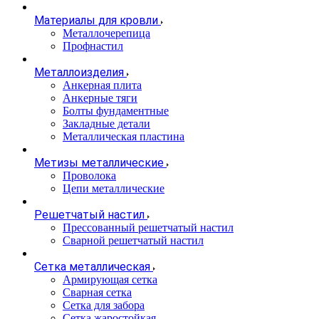
Материалы для кровли
Металлочерепица
Профнастил
Металлоизделия
Анкерная плита
Анкерные тяги
Болты фундаментные
Закладные детали
Металлическая пластина
Метизы металлические
Проволока
Цепи металлические
Решетчатый настил
Прессованный решетчатый настил
Сварной решетчатый настил
Сетка металлическая
Армирующая сетка
Сварная сетка
Сетка для забора
Сетка жаростойкая