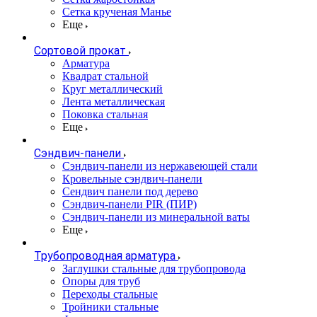
Сетка крученая Манье
Еще
Сортовой прокат
Арматура
Квадрат стальной
Круг металлический
Лента металлическая
Поковка стальная
Еще
Сэндвич-панели
Cэндвич-панели из нержавеющей стали
Кровельные сэндвич-панели
Сендвич панели под дерево
Сэндвич-панели PIR (ПИР)
Сэндвич-панели из минеральной ваты
Еще
Трубопроводная арматура
Заглушки стальные для трубопровода
Опоры для труб
Переходы стальные
Тройники стальные