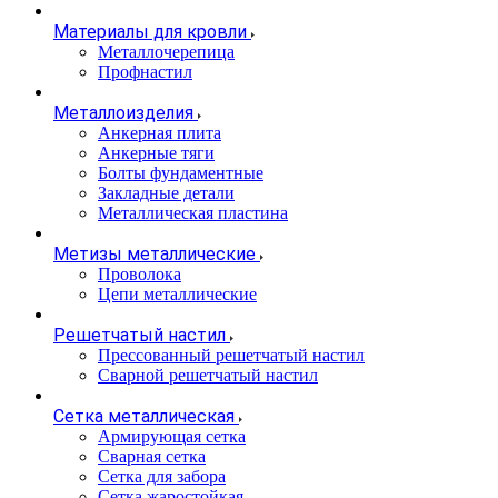
Материалы для кровли
Металлочерепица
Профнастил
Металлоизделия
Анкерная плита
Анкерные тяги
Болты фундаментные
Закладные детали
Металлическая пластина
Метизы металлические
Проволока
Цепи металлические
Решетчатый настил
Прессованный решетчатый настил
Сварной решетчатый настил
Сетка металлическая
Армирующая сетка
Сварная сетка
Сетка для забора
Сетка жаростойкая