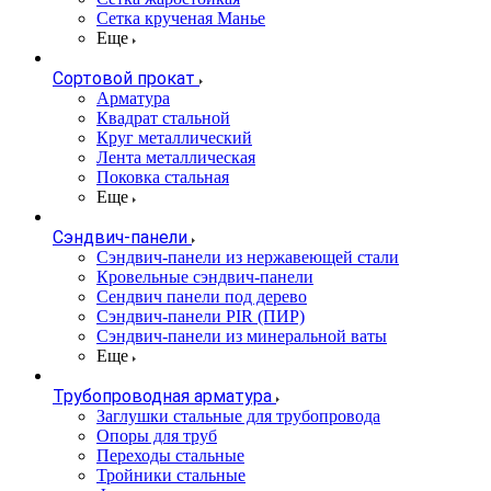
Сетка крученая Манье
Еще
Сортовой прокат
Арматура
Квадрат стальной
Круг металлический
Лента металлическая
Поковка стальная
Еще
Сэндвич-панели
Cэндвич-панели из нержавеющей стали
Кровельные сэндвич-панели
Сендвич панели под дерево
Сэндвич-панели PIR (ПИР)
Сэндвич-панели из минеральной ваты
Еще
Трубопроводная арматура
Заглушки стальные для трубопровода
Опоры для труб
Переходы стальные
Тройники стальные