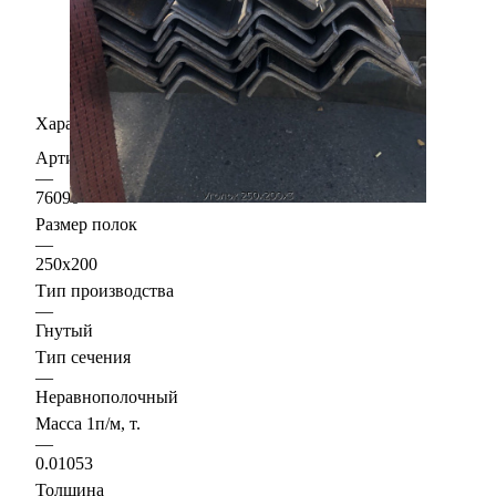
Характеристики
Артикул
—
76090
Размер полок
—
250х200
Тип производства
—
Гнутый
Тип сечения
—
Неравнополочный
Масса 1п/м, т.
—
0.01053
Толщина