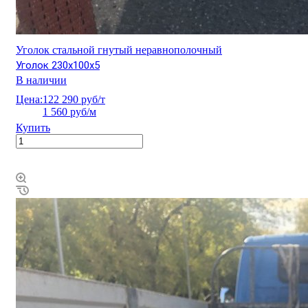
Уголок стальной гнутый неравнополочный
Уголок 230х100х5
В наличии
Цена:
122 290 руб/т
1 560 руб/м
Купить