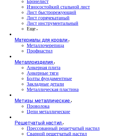
Бронелист
Износостойкий стальной лист
Лист быстрорежующий
Лист горячекатаный
Лист инструментальный
Еще
Материалы для кровли
Металлочерепица
Профнастил
Металлоизделия
Анкерная плита
Анкерные тяги
Болты фундаментные
Закладные детали
Металлическая пластина
Метизы металлические
Проволока
Цепи металлические
Решетчатый настил
Прессованный решетчатый настил
Сварной решетчатый настил