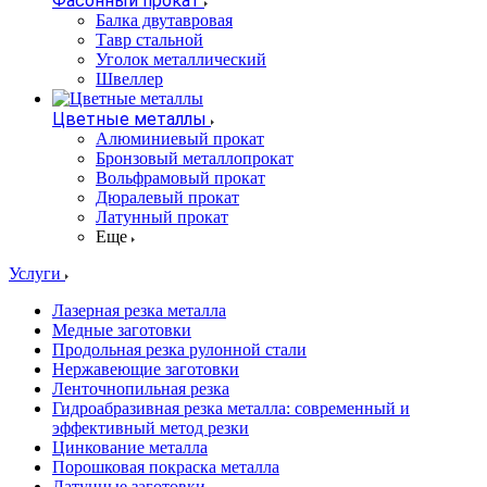
Фасонный прокат
Балка двутавровая
Тавр стальной
Уголок металлический
Швеллер
Цветные металлы
Алюминиевый прокат
Бронзовый металлопрокат
Вольфрамовый прокат
Дюралевый прокат
Латунный прокат
Еще
Услуги
Лазерная резка металла
Медные заготовки
Продольная резка рулонной стали
Нержавеющие заготовки
Ленточнопильная резка
Гидроабразивная резка металла: современный и
эффективный метод резки
Цинкование металла
Порошковая покраска металла
Латунные заготовки