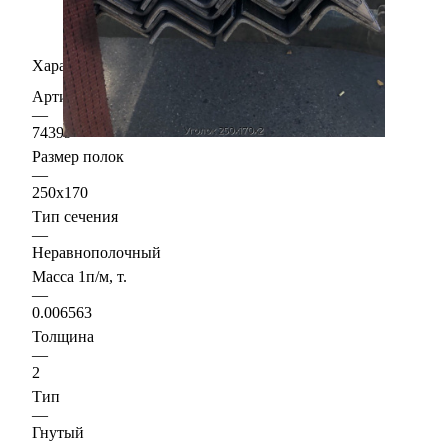
Характеристики
Артикул
—
74399
Размер полок
—
250х170
Тип сечения
—
Неравнополочный
Масса 1п/м, т.
—
0.006563
Толщина
—
2
Тип
—
Гнутый