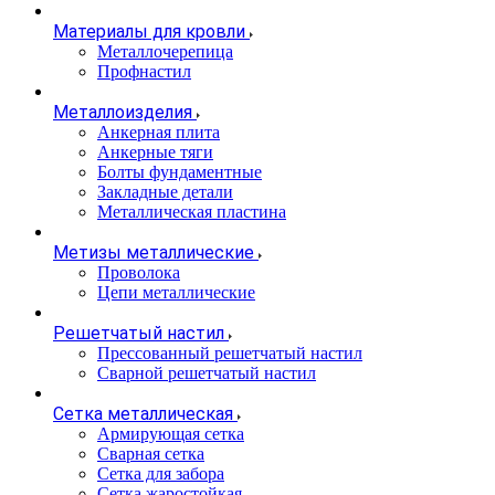
Материалы для кровли
Металлочерепица
Профнастил
Металлоизделия
Анкерная плита
Анкерные тяги
Болты фундаментные
Закладные детали
Металлическая пластина
Метизы металлические
Проволока
Цепи металлические
Решетчатый настил
Прессованный решетчатый настил
Сварной решетчатый настил
Сетка металлическая
Армирующая сетка
Сварная сетка
Сетка для забора
Сетка жаростойкая