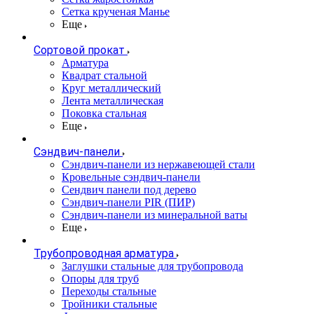
Сетка крученая Манье
Еще
Сортовой прокат
Арматура
Квадрат стальной
Круг металлический
Лента металлическая
Поковка стальная
Еще
Сэндвич-панели
Cэндвич-панели из нержавеющей стали
Кровельные сэндвич-панели
Сендвич панели под дерево
Сэндвич-панели PIR (ПИР)
Сэндвич-панели из минеральной ваты
Еще
Трубопроводная арматура
Заглушки стальные для трубопровода
Опоры для труб
Переходы стальные
Тройники стальные