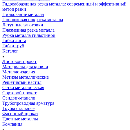
Гидроабразивная резка металла: современный и эффективный
метод резки
Цинкование металла
Порошковая покраска металла
Латунные заготовки
Плазменная резка металла
Рубка металла гильотиной
Гибка листа
Гибка труб
Каталог
Листовой прокат
Материалы для кровли
Металлоизделия
Метизы металлические
Решетчатый настил
Сетка металлическая
Сортовой прокат
Сэндвич-панели
Трубопроводная арматура
Трубы стальные
Фасонный прокат
Цветные металлы
Компания