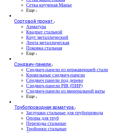
Сетка крученая Манье
Еще
Сортовой прокат
Арматура
Квадрат стальной
Круг металлический
Лента металлическая
Поковка стальная
Еще
Сэндвич-панели
Cэндвич-панели из нержавеющей стали
Кровельные сэндвич-панели
Сендвич панели под дерево
Сэндвич-панели PIR (ПИР)
Сэндвич-панели из минеральной ваты
Еще
Трубопроводная арматура
Заглушки стальные для трубопровода
Опоры для труб
Переходы стальные
Тройники стальные