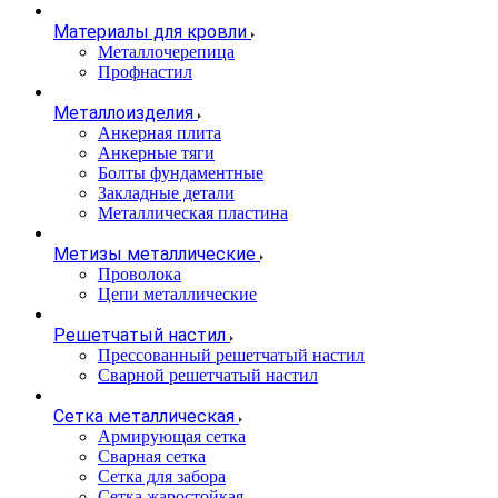
Материалы для кровли
Металлочерепица
Профнастил
Металлоизделия
Анкерная плита
Анкерные тяги
Болты фундаментные
Закладные детали
Металлическая пластина
Метизы металлические
Проволока
Цепи металлические
Решетчатый настил
Прессованный решетчатый настил
Сварной решетчатый настил
Сетка металлическая
Армирующая сетка
Сварная сетка
Сетка для забора
Сетка жаростойкая