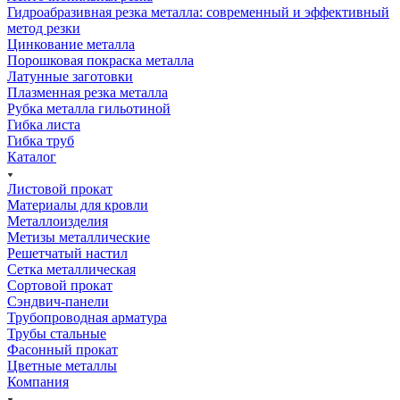
Гидроабразивная резка металла: современный и эффективный
метод резки
Цинкование металла
Порошковая покраска металла
Латунные заготовки
Плазменная резка металла
Рубка металла гильотиной
Гибка листа
Гибка труб
Каталог
Листовой прокат
Материалы для кровли
Металлоизделия
Метизы металлические
Решетчатый настил
Сетка металлическая
Сортовой прокат
Сэндвич-панели
Трубопроводная арматура
Трубы стальные
Фасонный прокат
Цветные металлы
Компания