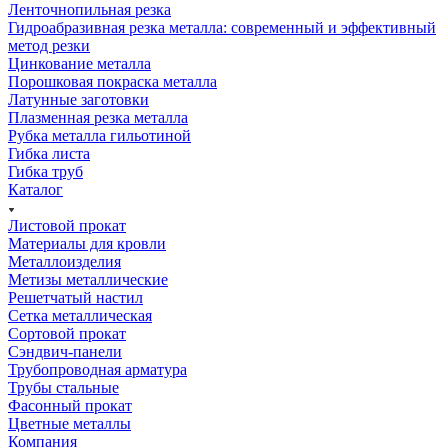
Ленточнопильная резка
Гидроабразивная резка металла: современный и эффективный
метод резки
Цинкование металла
Порошковая покраска металла
Латунные заготовки
Плазменная резка металла
Рубка металла гильотиной
Гибка листа
Гибка труб
Каталог
Листовой прокат
Материалы для кровли
Металлоизделия
Метизы металлические
Решетчатый настил
Сетка металлическая
Сортовой прокат
Сэндвич-панели
Трубопроводная арматура
Трубы стальные
Фасонный прокат
Цветные металлы
Компания