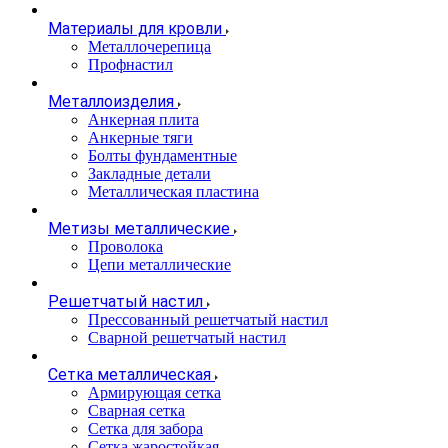
Материалы для кровли
Металлочерепица
Профнастил
Металлоизделия
Анкерная плита
Анкерные тяги
Болты фундаментные
Закладные детали
Металлическая пластина
Метизы металлические
Проволока
Цепи металлические
Решетчатый настил
Прессованный решетчатый настил
Сварной решетчатый настил
Сетка металлическая
Армирующая сетка
Сварная сетка
Сетка для забора
Сетка жаростойкая