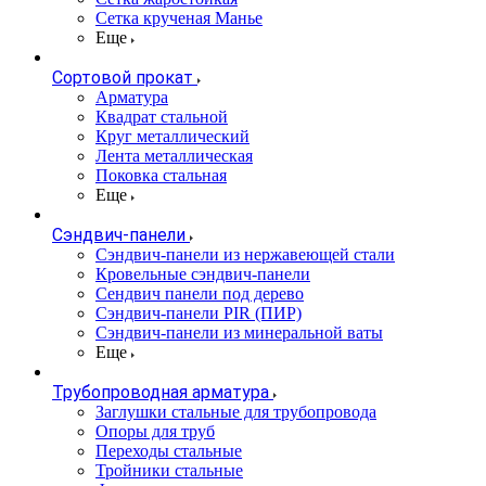
Сетка крученая Манье
Еще
Сортовой прокат
Арматура
Квадрат стальной
Круг металлический
Лента металлическая
Поковка стальная
Еще
Сэндвич-панели
Cэндвич-панели из нержавеющей стали
Кровельные сэндвич-панели
Сендвич панели под дерево
Сэндвич-панели PIR (ПИР)
Сэндвич-панели из минеральной ваты
Еще
Трубопроводная арматура
Заглушки стальные для трубопровода
Опоры для труб
Переходы стальные
Тройники стальные