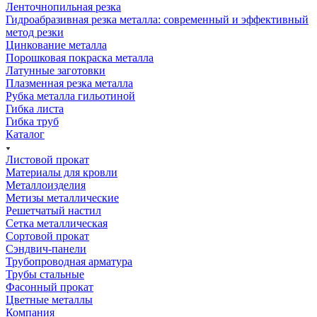
Ленточнопильная резка
Гидроабразивная резка металла: современный и эффективный
метод резки
Цинкование металла
Порошковая покраска металла
Латунные заготовки
Плазменная резка металла
Рубка металла гильотиной
Гибка листа
Гибка труб
Каталог
Листовой прокат
Материалы для кровли
Металлоизделия
Метизы металлические
Решетчатый настил
Сетка металлическая
Сортовой прокат
Сэндвич-панели
Трубопроводная арматура
Трубы стальные
Фасонный прокат
Цветные металлы
Компания