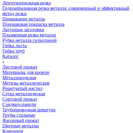
Ленточнопильная резка
Гидроабразивная резка металла: современный и эффективный
метод резки
Цинкование металла
Порошковая покраска металла
Латунные заготовки
Плазменная резка металла
Рубка металла гильотиной
Гибка листа
Гибка труб
Каталог
Листовой прокат
Материалы для кровли
Металлоизделия
Метизы металлические
Решетчатый настил
Сетка металлическая
Сортовой прокат
Сэндвич-панели
Трубопроводная арматура
Трубы стальные
Фасонный прокат
Цветные металлы
Компания