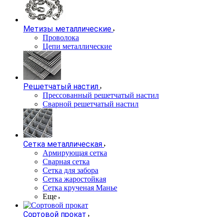
Метизы металлические
Проволока
Цепи металлические
Решетчатый настил
Прессованный решетчатый настил
Сварной решетчатый настил
Сетка металлическая
Армирующая сетка
Сварная сетка
Сетка для забора
Сетка жаростойкая
Сетка крученая Манье
Еще
Сортовой прокат