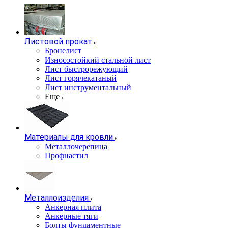
Листовой прокат
Бронелист
Износостойкий стальной лист
Лист быстрорежующий
Лист горячекатаный
Лист инструментальный
Еще
Материалы для кровли
Металлочерепица
Профнастил
Металлоизделия
Анкерная плита
Анкерные тяги
Болты фундаментные