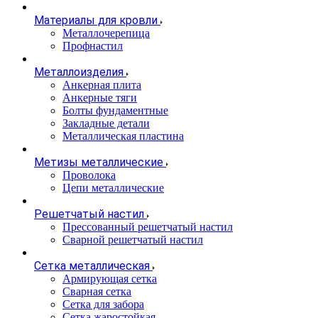
Материалы для кровли
Металлочерепица
Профнастил
Металлоизделия
Анкерная плита
Анкерные тяги
Болты фундаментные
Закладные детали
Металлическая пластина
Метизы металлические
Проволока
Цепи металлические
Решетчатый настил
Прессованный решетчатый настил
Сварной решетчатый настил
Сетка металлическая
Армирующая сетка
Сварная сетка
Сетка для забора
Сетка жаростойкая