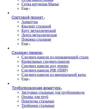
Сетка крученая Манье
Еще
Сортовой прокат
Арматура
Квадрат стальной
Круг металлический
Лента металлическая
Поковка стальная
Еще
Сэндвич-панели
Cэндвич-панели из нержавеющей стали
Кровельные сэндвич-панели
Сендвич панели под дерево
Сэндвич-панели PIR (ПИР)
Сэндвич-панели из минеральной ваты
Еще
Трубопроводная арматура
Заглушки стальные для трубопровода
Опоры для труб
Переходы стальные
Тройники стальные