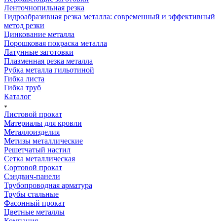
Ленточнопильная резка
Гидроабразивная резка металла: современный и эффективный
метод резки
Цинкование металла
Порошковая покраска металла
Латунные заготовки
Плазменная резка металла
Рубка металла гильотиной
Гибка листа
Гибка труб
Каталог
Листовой прокат
Материалы для кровли
Металлоизделия
Метизы металлические
Решетчатый настил
Сетка металлическая
Сортовой прокат
Сэндвич-панели
Трубопроводная арматура
Трубы стальные
Фасонный прокат
Цветные металлы
Компания