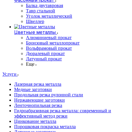
Фасонный прокат
Балка двутавровая
Тавр стальной
Уголок металлический
Швеллер
Цветные металлы
Алюминиевый прокат
Бронзовый металлопрокат
Вольфрамовый прокат
Дюралевый прокат
Латунный прокат
Еще
Услуги
Лазерная резка металла
Медные заготовки
Продольная резка рулонной стали
Нержавеющие заготовки
Ленточнопильная резка
Гидроабразивная резка металла: современный и
эффективный метод резки
Цинкование металла
Порошковая покраска металла
Латунные заготовки