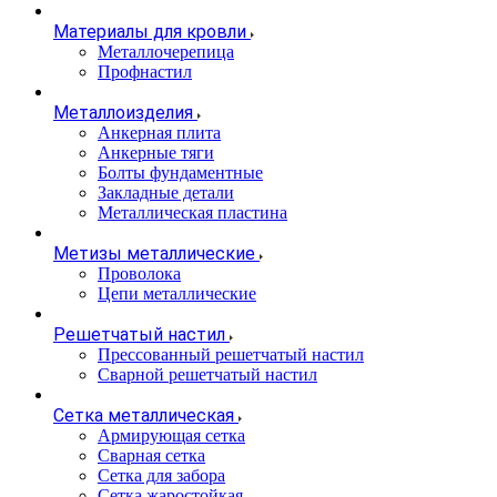
Материалы для кровли
Металлочерепица
Профнастил
Металлоизделия
Анкерная плита
Анкерные тяги
Болты фундаментные
Закладные детали
Металлическая пластина
Метизы металлические
Проволока
Цепи металлические
Решетчатый настил
Прессованный решетчатый настил
Сварной решетчатый настил
Сетка металлическая
Армирующая сетка
Сварная сетка
Сетка для забора
Сетка жаростойкая