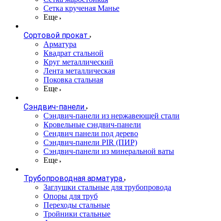
Сетка крученая Манье
Еще
Сортовой прокат
Арматура
Квадрат стальной
Круг металлический
Лента металлическая
Поковка стальная
Еще
Сэндвич-панели
Cэндвич-панели из нержавеющей стали
Кровельные сэндвич-панели
Сендвич панели под дерево
Сэндвич-панели PIR (ПИР)
Сэндвич-панели из минеральной ваты
Еще
Трубопроводная арматура
Заглушки стальные для трубопровода
Опоры для труб
Переходы стальные
Тройники стальные