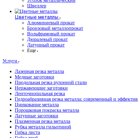
Уголок металлический
Швеллер
Цветные металлы
Алюминиевый прокат
Бронзовый металлопрокат
Вольфрамовый прокат
Дюралевый прокат
Латунный прокат
Еще
Услуги
Лазерная резка металла
Медные заготовки
Продольная резка рулонной стали
Нержавеющие заготовки
Ленточнопильная резка
Гидроабразивная резка металла: современный и эффекти
Цинкование металла
Порошковая покраска металла
Латунные заготовки
Плазменная резка металла
Рубка металла гильотиной
Гибка листа
Гибка труб