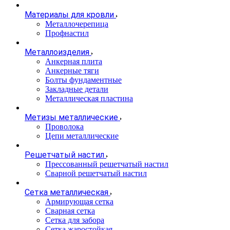
Материалы для кровли
Металлочерепица
Профнастил
Металлоизделия
Анкерная плита
Анкерные тяги
Болты фундаментные
Закладные детали
Металлическая пластина
Метизы металлические
Проволока
Цепи металлические
Решетчатый настил
Прессованный решетчатый настил
Сварной решетчатый настил
Сетка металлическая
Армирующая сетка
Сварная сетка
Сетка для забора
Сетка жаростойкая