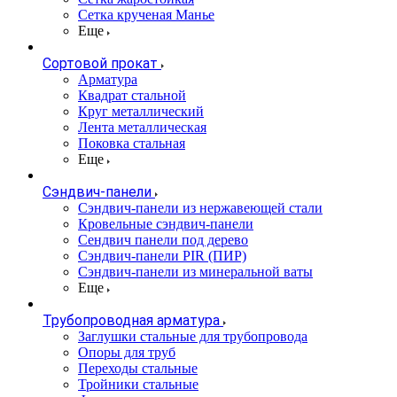
Сетка крученая Манье
Еще
Сортовой прокат
Арматура
Квадрат стальной
Круг металлический
Лента металлическая
Поковка стальная
Еще
Сэндвич-панели
Cэндвич-панели из нержавеющей стали
Кровельные сэндвич-панели
Сендвич панели под дерево
Сэндвич-панели PIR (ПИР)
Сэндвич-панели из минеральной ваты
Еще
Трубопроводная арматура
Заглушки стальные для трубопровода
Опоры для труб
Переходы стальные
Тройники стальные