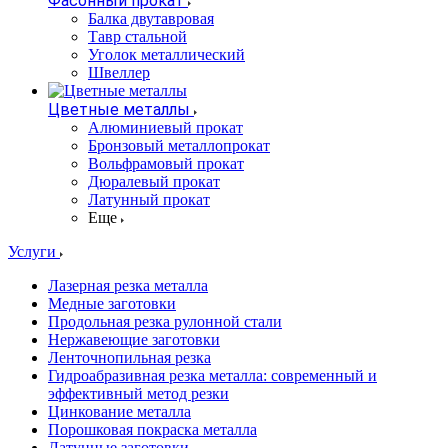
Фасонный прокат
Балка двутавровая
Тавр стальной
Уголок металлический
Швеллер
Цветные металлы
Алюминиевый прокат
Бронзовый металлопрокат
Вольфрамовый прокат
Дюралевый прокат
Латунный прокат
Еще
Услуги
Лазерная резка металла
Медные заготовки
Продольная резка рулонной стали
Нержавеющие заготовки
Ленточнопильная резка
Гидроабразивная резка металла: современный и
эффективный метод резки
Цинкование металла
Порошковая покраска металла
Латунные заготовки