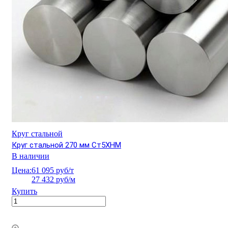
Круг стальной
Круг стальной 270 мм Ст5ХНМ
В наличии
Цена:
61 095 руб/т
27 432 руб/м
Купить