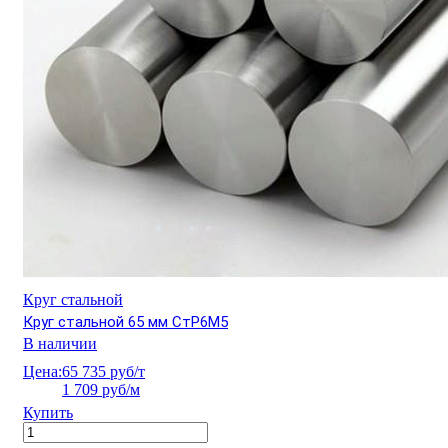
Круг стальной
Круг стальной 65 мм СтР6М5
В наличии
Цена:
65 735 руб/т
1 709 руб/м
Купить