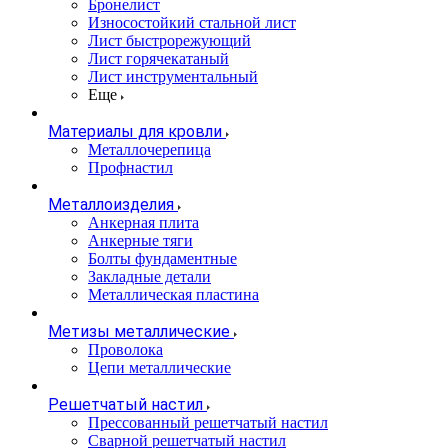
Бронелист
Износостойкий стальной лист
Лист быстрорежующий
Лист горячекатаный
Лист инструментальный
Еще
Материалы для кровли
Металлочерепица
Профнастил
Металлоизделия
Анкерная плита
Анкерные тяги
Болты фундаментные
Закладные детали
Металлическая пластина
Метизы металлические
Проволока
Цепи металлические
Решетчатый настил
Прессованный решетчатый настил
Сварной решетчатый настил