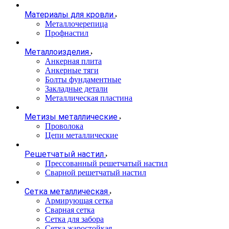
Материалы для кровли
Металлочерепица
Профнастил
Металлоизделия
Анкерная плита
Анкерные тяги
Болты фундаментные
Закладные детали
Металлическая пластина
Метизы металлические
Проволока
Цепи металлические
Решетчатый настил
Прессованный решетчатый настил
Сварной решетчатый настил
Сетка металлическая
Армирующая сетка
Сварная сетка
Сетка для забора
Сетка жаростойкая