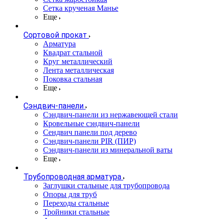
Сетка крученая Манье
Еще
Сортовой прокат
Арматура
Квадрат стальной
Круг металлический
Лента металлическая
Поковка стальная
Еще
Сэндвич-панели
Cэндвич-панели из нержавеющей стали
Кровельные сэндвич-панели
Сендвич панели под дерево
Сэндвич-панели PIR (ПИР)
Сэндвич-панели из минеральной ваты
Еще
Трубопроводная арматура
Заглушки стальные для трубопровода
Опоры для труб
Переходы стальные
Тройники стальные