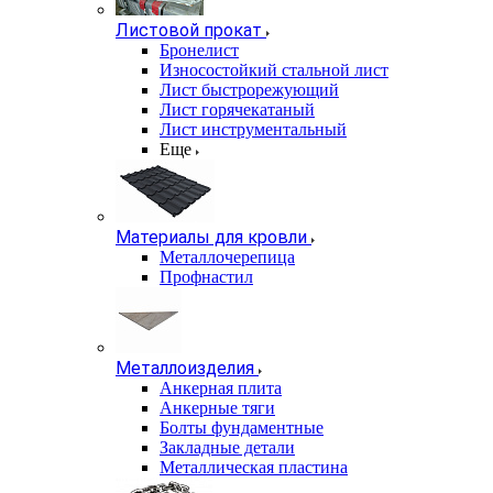
Листовой прокат
Бронелист
Износостойкий стальной лист
Лист быстрорежующий
Лист горячекатаный
Лист инструментальный
Еще
Материалы для кровли
Металлочерепица
Профнастил
Металлоизделия
Анкерная плита
Анкерные тяги
Болты фундаментные
Закладные детали
Металлическая пластина