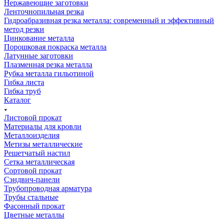
Нержавеющие заготовки
Ленточнопильная резка
Гидроабразивная резка металла: современный и эффективный
метод резки
Цинкование металла
Порошковая покраска металла
Латунные заготовки
Плазменная резка металла
Рубка металла гильотиной
Гибка листа
Гибка труб
Каталог
Листовой прокат
Материалы для кровли
Металлоизделия
Метизы металлические
Решетчатый настил
Сетка металлическая
Сортовой прокат
Сэндвич-панели
Трубопроводная арматура
Трубы стальные
Фасонный прокат
Цветные металлы