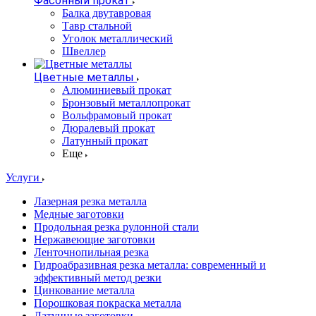
Фасонный прокат
Балка двутавровая
Тавр стальной
Уголок металлический
Швеллер
Цветные металлы
Алюминиевый прокат
Бронзовый металлопрокат
Вольфрамовый прокат
Дюралевый прокат
Латунный прокат
Еще
Услуги
Лазерная резка металла
Медные заготовки
Продольная резка рулонной стали
Нержавеющие заготовки
Ленточнопильная резка
Гидроабразивная резка металла: современный и
эффективный метод резки
Цинкование металла
Порошковая покраска металла
Латунные заготовки