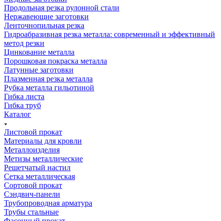
Продольная резка рулонной стали
Нержавеющие заготовки
Ленточнопильная резка
Гидроабразивная резка металла: современный и эффективный
метод резки
Цинкование металла
Порошковая покраска металла
Латунные заготовки
Плазменная резка металла
Рубка металла гильотиной
Гибка листа
Гибка труб
Каталог
Листовой прокат
Материалы для кровли
Металлоизделия
Метизы металлические
Решетчатый настил
Сетка металлическая
Сортовой прокат
Сэндвич-панели
Трубопроводная арматура
Трубы стальные
Фасонный прокат