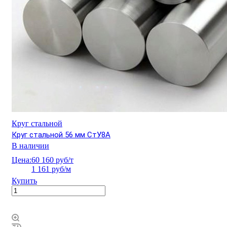
Круг стальной
Круг стальной 56 мм СтУ8А
В наличии
Цена:
60 160 руб/т
1 161 руб/м
Купить