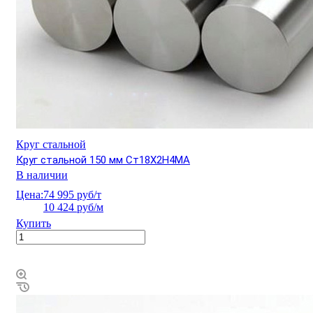
Круг стальной
Круг стальной 150 мм Ст18Х2Н4МА
В наличии
Цена:
74 995 руб/т
10 424 руб/м
Купить