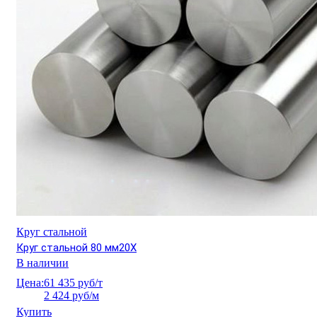
Круг стальной
Круг стальной 80 мм20Х
В наличии
Цена:
61 435 руб/т
2 424 руб/м
Купить