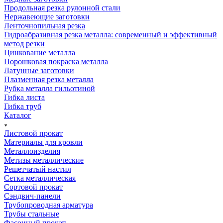
Продольная резка рулонной стали
Нержавеющие заготовки
Ленточнопильная резка
Гидроабразивная резка металла: современный и эффективный
метод резки
Цинкование металла
Порошковая покраска металла
Латунные заготовки
Плазменная резка металла
Рубка металла гильотиной
Гибка листа
Гибка труб
Каталог
Листовой прокат
Материалы для кровли
Металлоизделия
Метизы металлические
Решетчатый настил
Сетка металлическая
Сортовой прокат
Сэндвич-панели
Трубопроводная арматура
Трубы стальные
Фасонный прокат