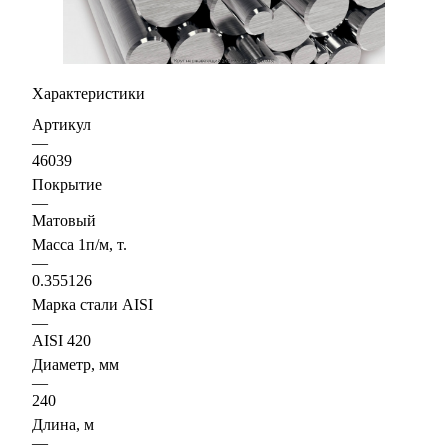
Характеристики
Артикул
—
46039
Покрытие
—
Матовый
Масса 1п/м, т.
—
0.355126
Марка стали AISI
—
AISI 420
Диаметр, мм
—
240
Длина, м
—