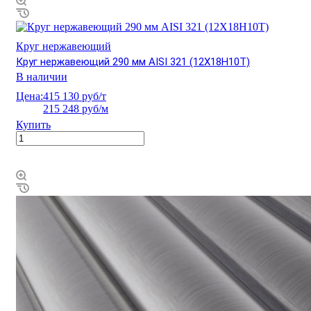
Круг нержавеющий
Круг нержавеющий 290 мм AISI 321 (12Х18Н10Т)
В наличии
Цена:
415 130 руб/т
215 248 руб/м
Купить