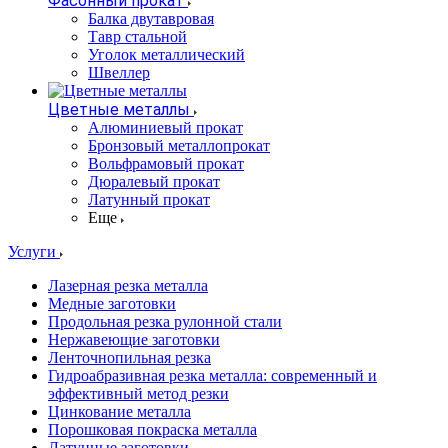
Фасонный прокат
Балка двутавровая
Тавр стальной
Уголок металлический
Швеллер
Цветные металлы
Алюминиевый прокат
Бронзовый металлопрокат
Вольфрамовый прокат
Дюралевый прокат
Латунный прокат
Еще
Услуги
Лазерная резка металла
Медные заготовки
Продольная резка рулонной стали
Нержавеющие заготовки
Ленточнопильная резка
Гидроабразивная резка металла: современный и
эффективный метод резки
Цинкование металла
Порошковая покраска металла
Латунные заготовки