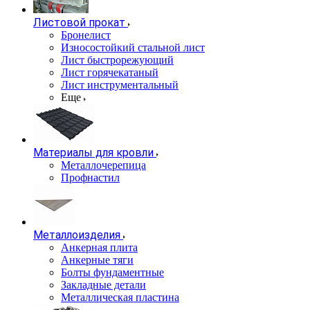
Листовой прокат
Бронелист
Износостойкий стальной лист
Лист быстрорежующий
Лист горячекатаный
Лист инструментальный
Еще
Материалы для кровли
Металлочерепица
Профнастил
Металлоизделия
Анкерная плита
Анкерные тяги
Болты фундаментные
Закладные детали
Металлическая пластина