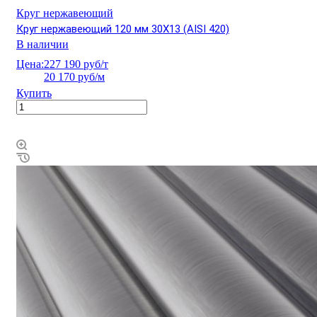
Круг нержавеющий
Круг нержавеющий 120 мм 30Х13 (AISI 420)
В наличии
Цена:
227 190 руб/т
20 170 руб/м
Купить