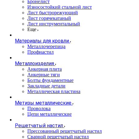
Бронелист
Износостойкий стальной лист
Лист быстрорежующий
Лист горячекатаный
Лист инструментальный
Еще
Материалы для кровли
Металлочерепица
Профнастил
Металлоизделия
Анкерная плита
Анкерные тяги
Болты фундаментные
Закладные детали
Металлическая пластина
Метизы металлические
Проволока
Цепи металлические
Решетчатый настил
Прессованный решетчатый настил
Сварной решетчатый настил