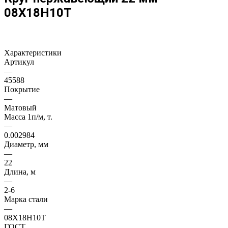
08Х18Н10Т
Характеристики
Артикул
—
45588
Покрытие
—
Матовый
Масса 1п/м, т.
—
0.002984
Диаметр, мм
—
22
Длина, м
—
2-6
Марка стали
—
08Х18Н10Т
ГОСТ