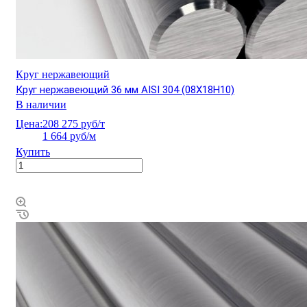
Круг нержавеющий
Круг нержавеющий 36 мм AISI 304 (08Х18Н10)
В наличии
Цена:
208 275 руб/т
1 664 руб/м
Купить