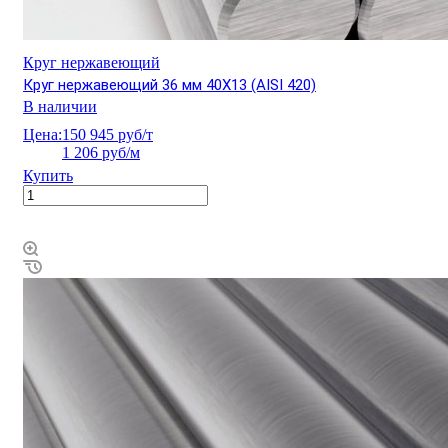
Круг нержавеющий
Круг нержавеющий 36 мм 40Х13 (AISI 420)
В наличии
Цена:
150 945 руб/т
1 206 руб/м
Купить