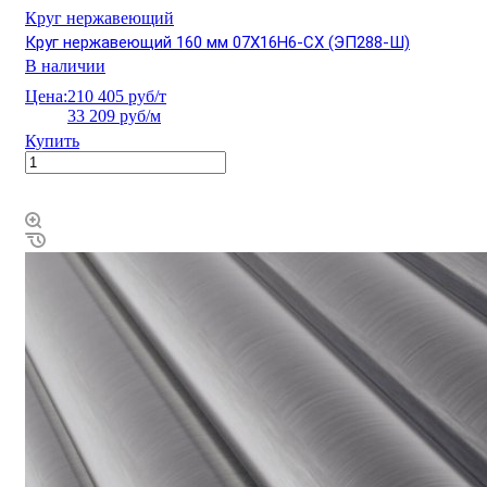
Круг нержавеющий
Круг нержавеющий 160 мм 07Х16Н6-СХ (ЭП288-Ш)
В наличии
Цена:
210 405 руб/т
33 209 руб/м
Купить