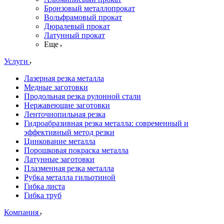
Бронзовый металлопрокат
Вольфрамовый прокат
Дюралевый прокат
Латунный прокат
Еще
Услуги
Лазерная резка металла
Медные заготовки
Продольная резка рулонной стали
Нержавеющие заготовки
Ленточнопильная резка
Гидроабразивная резка металла: современный и
эффективный метод резки
Цинкование металла
Порошковая покраска металла
Латунные заготовки
Плазменная резка металла
Рубка металла гильотиной
Гибка листа
Гибка труб
Компания